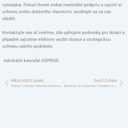
vyčerpává. Pokud chcete získat maximální podporu a zajistit si
ochranu svého duševního vlastnictví, neváhejte se na nás
obrátit.
Kontaktujte nás ať ověříme, zda splňujete podmínky pro dotaci a
případně zajistíme efektivní využití dotace a strategickou
ochranu vašeho podnikání.
Advokátní kancelář ASPIDOS.
PŘEDCHOZÍ ČLÁNEK
DALŠÍ ČLÁNEK
Prev
Ne
Změny v určování místního koeficientu u daně z nemovitých věcí
Rozhovor se studentem Tomášem o práci v ASPIDOS