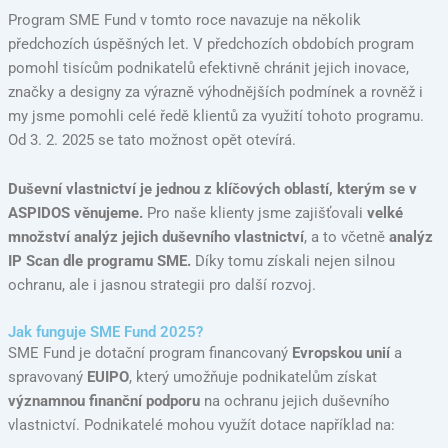
Program SME Fund v tomto roce navazuje na několik
předchozích úspěšných let. V předchozích obdobích program
pomohl tisícům podnikatelů efektivně chránit jejich inovace,
značky a designy za výrazně výhodnějších podmínek a rovněž i
my jsme pomohli celé ředě klientů za využití tohoto programu.
Od 3. 2. 2025 se tato možnost opět otevírá.
Duševní vlastnictví je jednou z klíčových oblastí, kterým se v
ASPIDOS věnujeme.
Pro naše klienty jsme zajišťovali
velké
množství analýz jejich duševního vlastnictví
, a to včetně
analýz
IP Scan dle programu SME.
Díky tomu získali nejen silnou
ochranu, ale i jasnou strategii pro další rozvoj.
Jak funguje SME Fund 2025?
SME Fund je dotační program financovaný
Evropskou unií
a
spravovaný
EUIPO
, který umožňuje podnikatelům získat
významnou finanční podporu
na ochranu jejich duševního
vlastnictví. Podnikatelé mohou využít dotace například na: