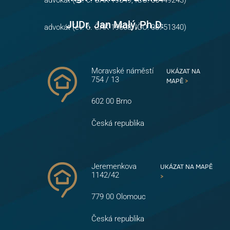
JUDr. Jan Malý, Ph.D.
advokát (ev. č. ČAK 19608, IČO: 08751340)
Moravské náměstí
UKÁZAT NA
754 / 13
MAPĚ
>
602 00 Brno
Česká republika
Jeremenkova
UKÁZAT NA MAPĚ
1142/42
>
779 00 Olomouc
Česká republika