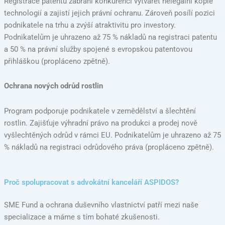
Registrace patentu zabrání konkurenci vytvářet nelegální kopie
technologií a zajistí jejich právní ochranu. Zároveň posílí pozici
podnikatele na trhu a zvýší atraktivitu pro investory.
Podnikatelům je uhrazeno až 75 % nákladů na registraci patentu
a 50 % na právní služby spojené s evropskou patentovou
přihláškou (propláceno zpětně).
Ochrana nových odrůd rostlin
Program podporuje podnikatele v zemědělství a šlechtění
rostlin. Zajišťuje výhradní právo na produkci a prodej nově
vyšlechtěných odrůd v rámci EU. Podnikatelům je uhrazeno až 75
% nákladů na registraci odrůdového práva (propláceno zpětně).
Proč spolupracovat s advokátní kanceláří ASPIDOS?
SME Fund a ochrana duševního vlastnictví patří mezi naše
specializace a máme s tím bohaté zkušenosti.