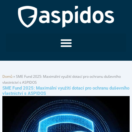
Přeskočit
na
obsah
Domů
»
SME Fund 2025: Maximální využití dotací pro ochranu duševního
vlastnictví s ASPIDOS
SME Fund 2025: Maximální využití dotací pro ochranu duševního
vlastnictví s ASPIDOS